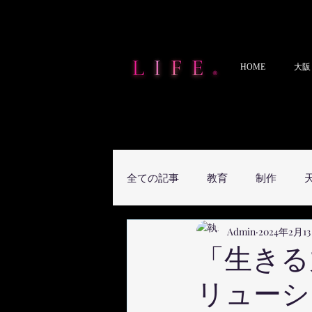
HOME
大阪
全ての記事
教育
制作
Admin
2024年2月1
「生きる
リューシ