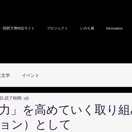
・関西万博特設サイト
プロジェクト
いのち展
Information
天文学
イベント
3日
読了時間: 3分
力」を高めていく取り組
ョン）として