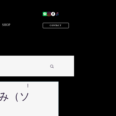
SHOP
CONTACT
み（ソ