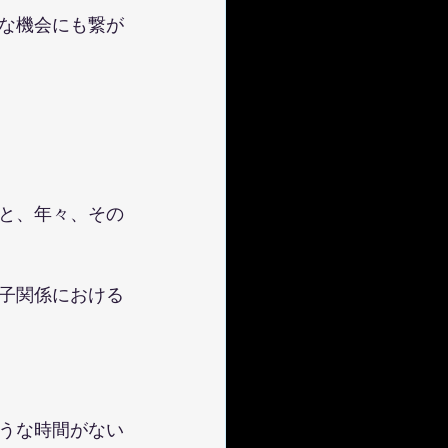
な機会にも繋が
と、年々、その
子関係における
うな時間がない