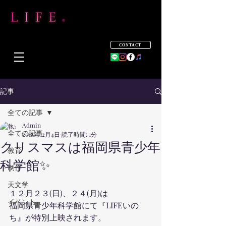
CONTACT
記事
全ての記事
Admin
全ての記事
2018年12月4日
読了時間: 1分
クリスマスは福岡県青少年
教育
科学館✨
制作
天文学
１２月２３(日)、２４(月)は
イベント
福岡県青少年科学館にて『LIFEいの
ち』が特別上映されます。