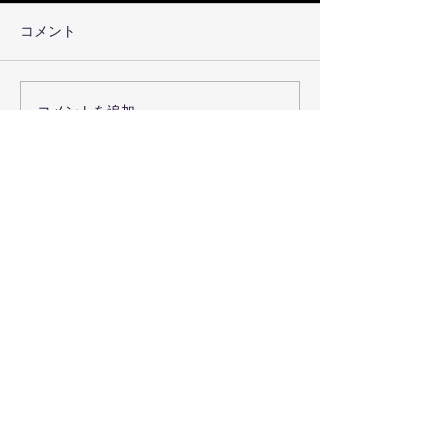
コメント
DVD発売決定500
コメントを追加…
2025.10.11 大阪関西万博 い
のち会議「いのち宣言フ
ェスティバル」
LIFE LINE
より活動・イベント情報をお届けいたします
contact us
​Feel&Sense
兵庫県神戸市中央区御幸通8-1-6 神戸国際会館 22F