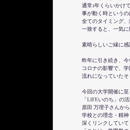
通常1年くらいかけ
事が動く時というの
全てのタイミング、
一致すると、一気に
素晴らしいご縁に感
昨年に引き続き、今
コロナの影響で、学
流れになっていたそ
今回の大学開催に至
「LIFEいのち」の
原田 万理子さんか
学校との理念・精神
深くリンクしていて