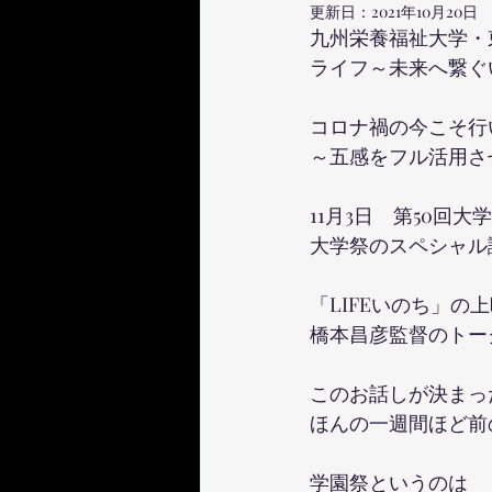
更新日：
2021年10月20日
九州栄養福祉大学・東
ライフ～未来へ繋ぐ
コロナ禍の今こそ行
～五感をフル活用さ
11月3日　第50回大
大学祭のスペシャル
「LIFEいのち」の
橋本昌彦監督のトー
このお話しが決まっ
ほんの一週間ほど前
学園祭というのは