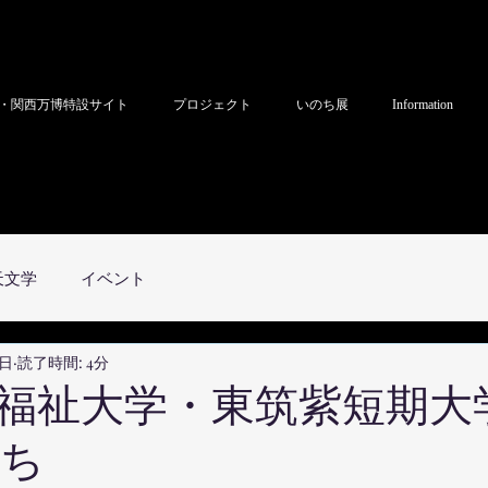
・関西万博特設サイト
プロジェクト
いのち展
Information
天文学
イベント
2日
読了時間: 4分
福祉大学・東筑紫短期大学
いのち