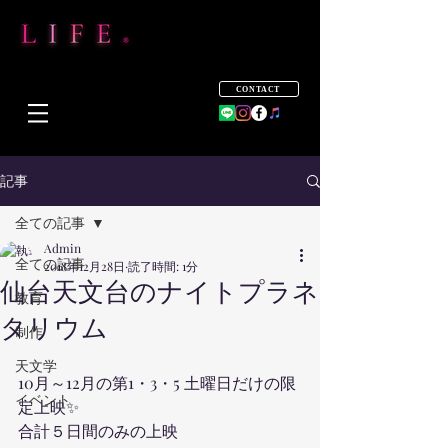
CONTACT
記事
全ての記事
Admin
全ての記事
2018年12月28日
読了時間: 1分
仙台天文台のナイトプラネ
教育
タリウム
制作
天文学
10月～12月の第1・3・5 土曜日だけの限
イベント
定上映✨
合計５日間のみの上映