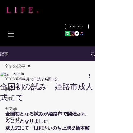
CONTACT
記事
全ての記事
Admin
全ての記事
2023年11月25日
読了時間: 1分
全国初の試み 姫路市成人
教育
式にて
制作
天文学
全国初となる試みが姫路市で開催され
イベント
ることとなりました
成人式にて「LIFE®︎いのち上映&橋本監