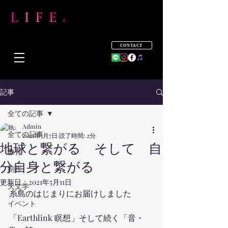
CONTACT
記事
全ての記事
Admin
全ての記事
2021年5月7日
読了時間: 2分
地球と繋がる そして 自
教育
分自身と繋がる
制作
更新日：
2021年5月11日
天文学
糸島のはじまりにお届けしました
イベント
「Earthlink 瞑想」そして続く「音・