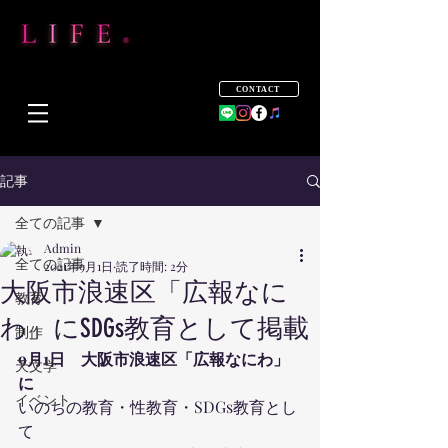
CONTACT
記事
全ての記事
Admin
全ての記事
2021年9月1日
読了時間: 2分
大阪市浪速区「広報なに
教育
わ」にSDGs教育として掲載
制作
9月1日　大阪市浪速区「広報なにわ」
天文学
に
イベント
いのちの教育・性教育・SDGs教育とし
て