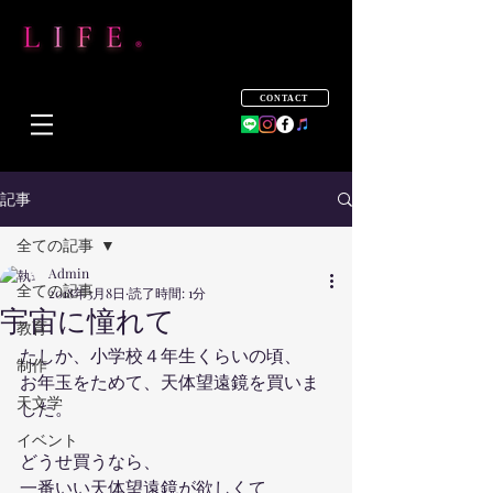
CONTACT
記事
全ての記事
Admin
全ての記事
2018年3月8日
読了時間: 1分
宇宙に憧れて
教育
たしか、小学校４年生くらいの頃、
制作
お年玉をためて、天体望遠鏡を買いま
天文学
した。
イベント
どうせ買うなら、
一番いい天体望遠鏡が欲しくて