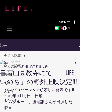
CONTACT
記事
全ての記事
Admin
全ての記事
2019年11月7日
読了時間: 2分
書写山圓教寺にて、「LIFE
教育
いのち」の野外上映決定!!!
制作
パンパカパーン🎉✨🙌嬉しい発表です❣️
天文学
2019年11月17日　日曜
イベント
トムクルーズ、渡辺謙さんが出演した
映画