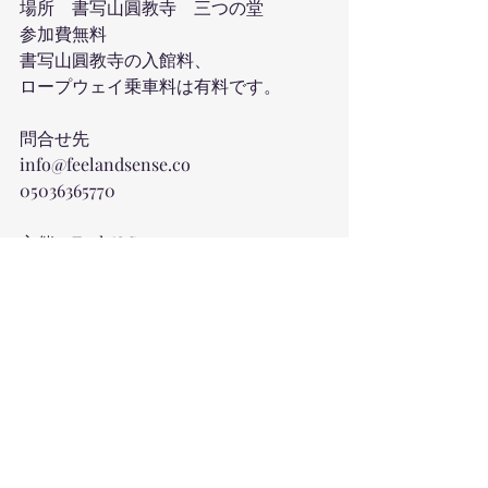
場所　書写山圓教寺　三つの堂
参加費無料
書写山圓教寺の入館料、
ロープウェイ乗車料は有料です。
問合せ先　
info@feelandsense.co
05036365770
主催　Feel & Sense
後援　姫路市教育委員会