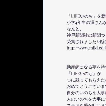
「LIFEいのち」を
小学4年生の澤さん
なんと、
神戸新聞社の新聞つく
受賞されました✨🙌㊗
http://www.miki.ed.j
助産師になる夢を持
「LIFEいのち」が
心に残ってもらえた
おめでとうございます
自分のいのちを大事
人のいのちを大事に
ステキな夢が叶いま