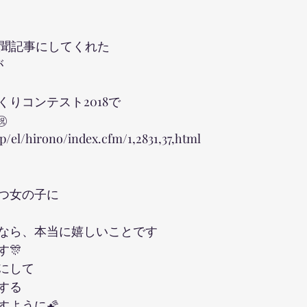
新聞記事にしてくれた
が
りコンテスト2018で
️
p/el/hirono/index.cfm/1,2831,37,html
つ女の子に
なら、本当に嬉しいことです
🎊
にして
する
すように🌠