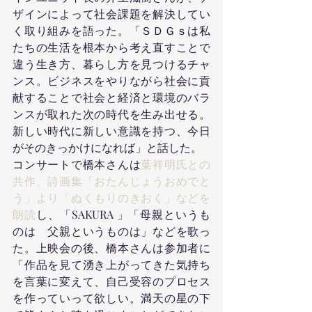
ザインによって社会課題を解決してい
く取り組みを語った。「ＳＤＧｓは私
たちの生活を根本から考え直すことで
違う生き方、暮らし方を見つけるチャ
ンス。ビジネスをやりながら社会に貢
献することで社会と経済と環境のバラ
ンスが取れた次の時代を生み出せる。
新しい時代に新しい意識を持つ、今日
がそのきっかけになれば」と話した。
コンサートで橋本さんは
葉祥明氏との
共作、詩画集「おたんじょうおめでと
う」より「ぬくもりのきおく」などを
朗読
し、「SAKURA 」「母親というも
のは　父親というものは」などを歌っ
た。上映会の後、橋本さんは参加者に
「作品を見て湧き上がってきた気持ち
を言葉に変えて、自己受容のプロセス
を作っていって欲しい。満天の星の下