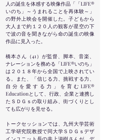
人の誕生を体感する映像作品「「LIFE®︎
いのち」～うまれることを再体験～」
の野外上映会を開催した。子どもから
大人まで約１２０人の観客が星空の下
で波の音を聞きながら命の誕生の映像
作品に見入った。
橋本さん（41）が監督、脚本、音楽、
ナレーションを務める「LIFE®︎いのち」
は２０１８年から全国で上映されてい
る。また、「信じる力、挑戦する力、
自分を愛する力」を育むLIFE®︎ 
Educationとして、行政、企業と連携し
たＳＤＧｓの取り組み、街づくりとし
ても広がりを見せる。
トークセッションでは、九州大学芸術
工学研究院教授で同大学ＳＤＧｓデザ
インユニット長の井上滋樹さんが、デ