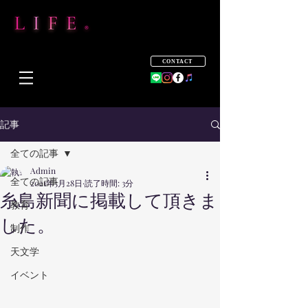
CONTACT
記事
全ての記事
Admin
全ての記事
2021年5月28日
読了時間: 3分
糸島新聞に掲載して頂きま
教育
した。
制作
天文学
イベント