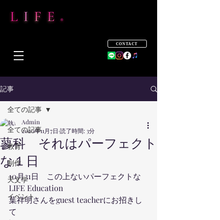
CONTACT
記事
全ての記事
Admin
全ての記事
2020年11月7日
読了時間: 3分
蓼科 それはパーフェクト
教育
な１日
制作
10月31日　この上ないパーフェクトな
天文学
LIFE Education
イベント
葉祥明さんをguest teacherにお招きし
て