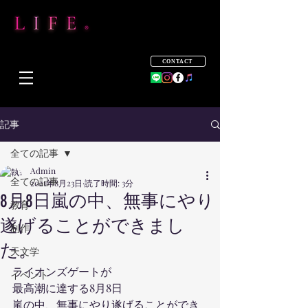
CONTACT
記事
全ての記事
Admin
全ての記事
2021年8月23日
読了時間: 3分
8月8日嵐の中、無事にやり
教育
遂げることができまし
制作
た。
天文学
ライオンズゲートが
イベント
最高潮に達する8月8日
嵐の中、無事にやり遂げることができ