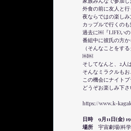
家族みんなで参加し
外食の前に友人と行
夜ならではの楽しみ
カップルで行くのも
過去に￼『LIFEい
番組中に彼氏の方か
（そんなことをする
￼￼
そしてなんと、2人
そんなミラクルもお
この機会にナイトプ
どうぞお楽しみ下さ
https://www.k-kagak
日時　9月11日(金) 19
場所　
宇宙劇場(科学