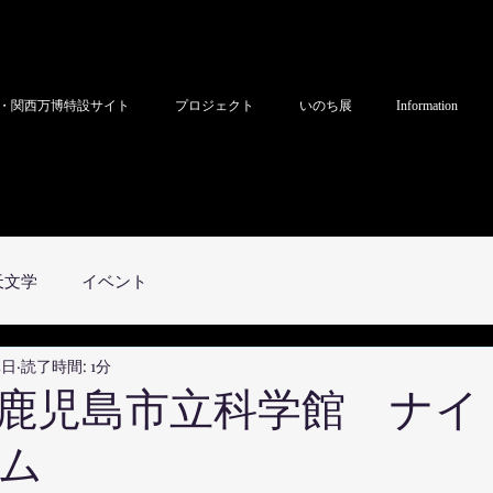
・関西万博特設サイト
プロジェクト
いのち展
Information
天文学
イベント
5日
読了時間: 1分
日 鹿児島市立科学館 ナ
ム