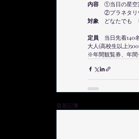
内容　
①当日の星空案
　　　②プラネタリウ
対象　
どなたでも　
定員　
当日先着140
大人(高校生以上)50
※年間観覧券、年間
最新記事