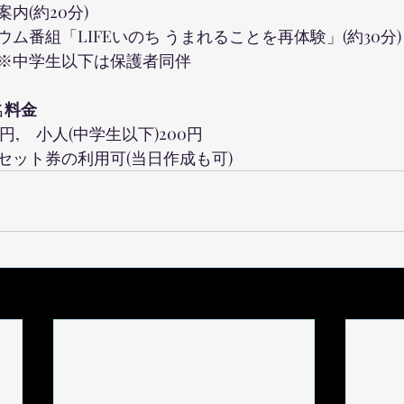
内(約20分)　
ム番組「LIFEいのち うまれることを再体験」(約30分)
※中学生以下は保護者同伴
名
料金
0円,　小人(中学生以下)200円
セット券の利用可(当日作成も可)