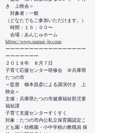
き　上映会＞
　対象者：一般　
（どなたでもご参加いただけます。）
　時間：１５：００〜　
　会場：あんじゅホーム　　
https://www.sumai-jp.com
ーーーーーーーーーーーーーーーーー
ーーーーーーー
２０１８年　８月７日　
子育て応援センター研修会　＠兵庫県
たつの市
＜監督　橋本昌彦による講演付き　上
映会＞
主催：兵庫県たつの市健康福祉部児童
福祉課　 
子育て支援センターすくすく
対象：たつの市内公私立保育園認定こ
ども園・幼稚園・小中学校の教職員 保