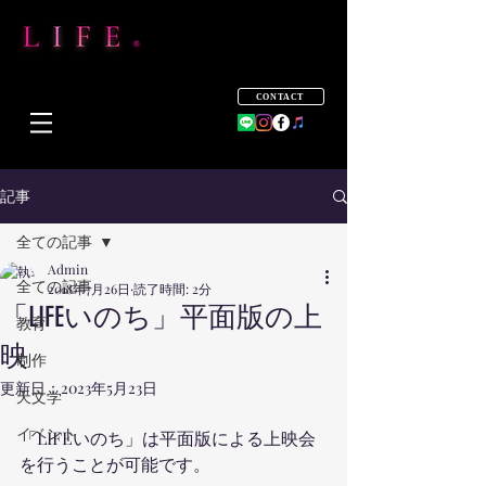
CONTACT
記事
全ての記事
Admin
全ての記事
2018年7月26日
読了時間: 2分
「LIFEいのち」平面版の上
教育
映
制作
更新日：
2023年5月23日
天文学
イベント
「LIFEいのち」は平面版による上映会
を行うことが可能です。