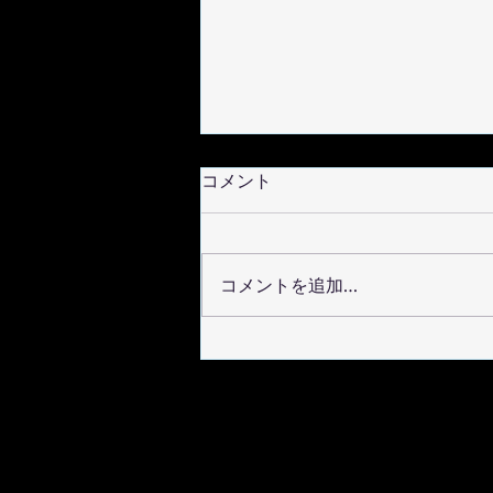
コメント
コメントを追加…
2025年9月27日 大阪関西万博
EXPOホール「シャインハッ
ト」