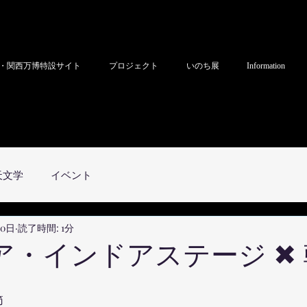
・関西万博特設サイト
プロジェクト
いのち展
Information
天文学
イベント
20日
読了時間: 1分
✖︎ ノア・インドアステージ ✖
節