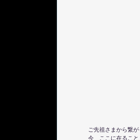
ご先祖さまから繋が
今　ここに在ること