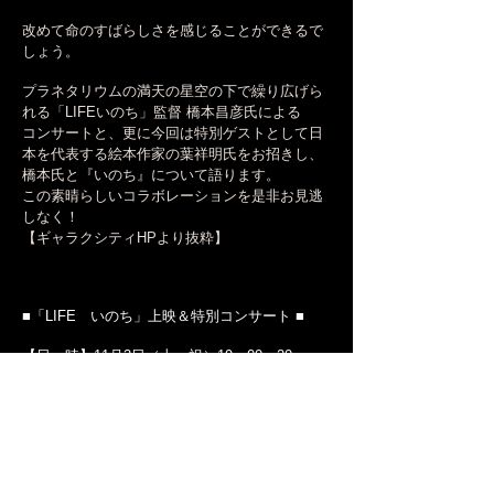
改めて命のすばらしさを感じることができるで
しょう。
プラネタリウムの満天の星空の下で繰り広げら
れる「LIFEいのち」監督 橋本昌彦氏による
コンサートと、更に今回は特別ゲストとして日
本を代表する絵本作家の葉祥明氏をお招きし、
橋本氏と『いのち』について語ります。
この素晴らしいコラボレーションを是非お見逃
しなく！
【ギャラクシティHPより抜粋】
■「LIFE いのち」上映＆特別コンサート ■
【日 時】11月3日（土・祝）19：00～20：
30（開場18：45）
※開始時間を過ぎてのご入場はできません。ご
注意ください。
【場 所】まるちたいけんドーム（プラネタリ
ウム）