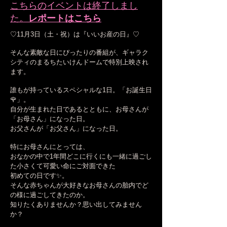
こちらのイベントは終了しまし
た。
レポートはこちら
♡11月3日（土・祝）は『いいお産の日』♡
そんな素敵な日にぴったりの番組が、ギャラク
シティのまるちたいけんドームで特別上映され
ます。
誰もが持っているスペシャルな1日。「お誕生日
🌹」。
自分が生まれた日であるとともに、お母さんが
「お母さん」になった日。
お父さんが「お父さん」になった日。
特にお母さんにとっては、
おなかの中で1年間どこに行くにも一緒に過ごし
た小さくて可愛い命にご対面できた
初めての日です✨。
そんな赤ちゃんが大好きなお母さんの胎内でど
の様に過ごしてきたのか。
知りたくありませんか？思い出してみません
か？