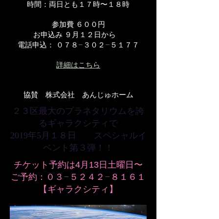
時間：両日とも１７時〜１８時
参加費 ６００円
お申込み ９月１２日から
電話申込： ０７８−３０２−５１７７
詳細はこちら
​協賛 株式会社 あんじゅホーム
２３区最大のプラネタリウムを誇
るギャラクシティで
2019年5月１８日 スペシャルイ
ベント第３弾！！
チケット予約は4月13日土曜日〜
​ご予約：０３−５２４２−８１６１
【ギャラクシティ】