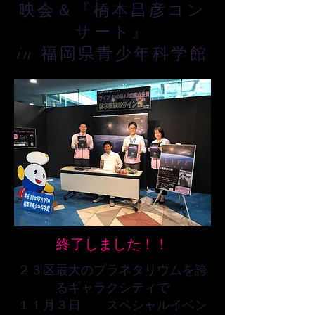
映会＆『橋本昌彦コン
サート』
in 福岡県青少年科学館
​終了しました！！
２３区最大のプラネタリウムを誇
るギャラクシティで
１１月３日 スペシャルイベン