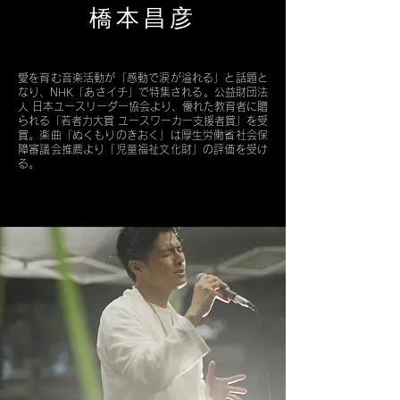
​橋本昌彦
愛を育む音楽活動が「感動で涙が溢れる」と話題と
なり、NHK「あさイチ」で特集される。公益財団法
人 日本ユースリーダー協会より、優れた教育者に贈
られる「若者力大賞 ユースワーカー支援者賞」を受
賞。楽曲「ぬくもりのきおく」は厚生労働省社会保
障審議会推薦より「児童福祉文化財」の評価を受け
る。