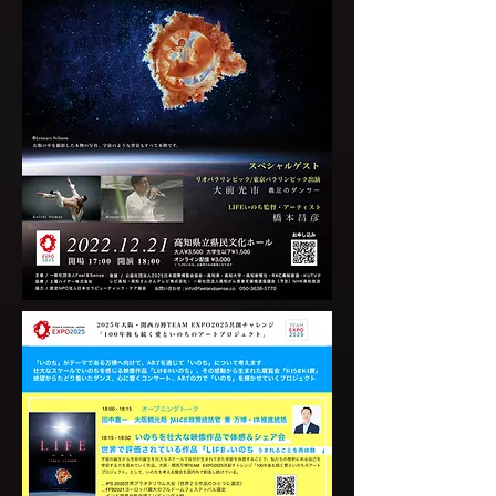
り
動
博
ち」
作
の発
万
説
プ
に
品
表会
博
明
ロ
つ
へ
を実
の
ジ
い
昇
施。
LIFE
監督
説
ェ
て考
華
作品
橋本
明
ク
え
の
昌彦
氏に
ト
る
プ
大阪
よる
観光
と
ロ
活動
局
説明
し
セ
MICE
政策
て
ス
統括
紹
を伝
官 兼
万
介
え
博・
る
IR推
進統
こ
括
と
官
で心