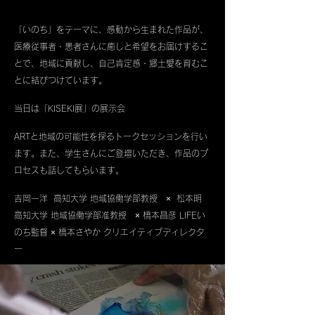
「いのち」をテーマに、感動から生まれた作品が、
医療従事者・患者さんに癒しと希望をお届けするこ
とで、地域に貢献し、自己肯定感・郷土愛を育むこ
とに結びつけています。
当日は「KISEKI展」の展示会
ARTと地域の可能性を探るトークセッションを行い
ます。また、学生さんにご登壇いただき、作品のプ
ロセスも話してもらいます。
吉岡一洋 高知大学 地域協働学部教授 × 松本明
高知大学 地域協働学部准教授 × 橋本昌彦 LIFEい
のち監督 × 橋本さやか クリエイティブディレクタ
ー