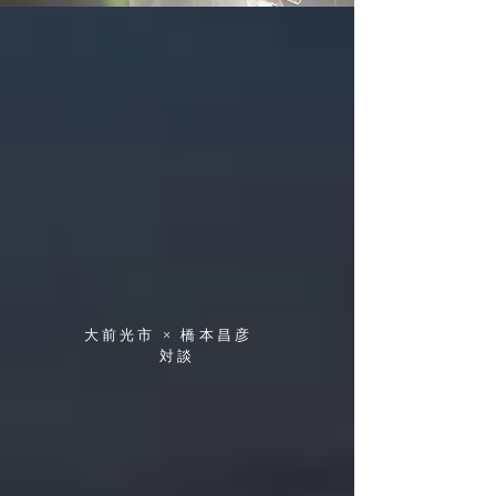
​大前光市 × 橋本昌彦
​対談