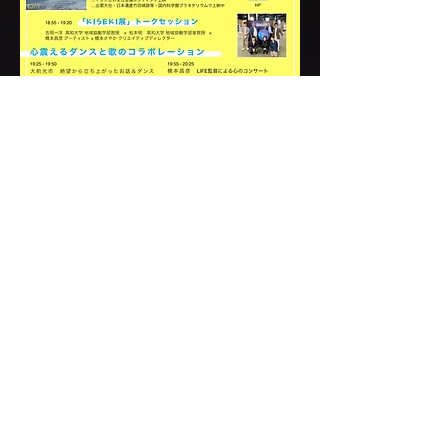
の育
成に
つ
な
が
る
と実
感
お申し込み