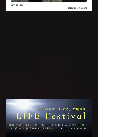
田
LIFE
メ
高知
考
LIFE
中
い
デ
大学
え
監督
嘉
の
ィ
の講
た
を交
一
ち
ア
義で
も
え
氏
の
に
「い
の
て、
よ
活
万
の
を
作品