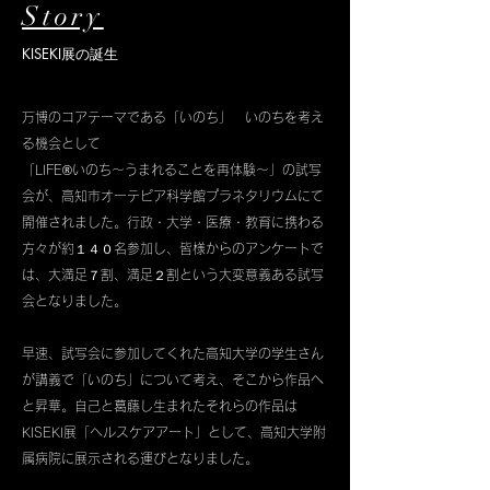
​Story
​KISEKI展の誕生
万博のコアテーマである「いのち」 いのちを考え
る機会として
「LIFE®︎いのち〜うまれることを再体験〜」の試写
会が、高知市オーテピア科学館プラネタリウムにて
開催されました。行政・大学・医療・教育に携わる
方々が約１４０名参加し、皆様からのアンケートで
は、大満足７割、満足２割という大変意義ある試写
会となりました。
早速、試写会に参加してくれた高知大学の学生さん
が講義で「いのち」について考え、そこから作品へ
と昇華。
自己と葛藤し生まれたそれらの作品は
KISEKI展「ヘルスケアアート」として、高知大学附
属病院に展示される運びとなりました。