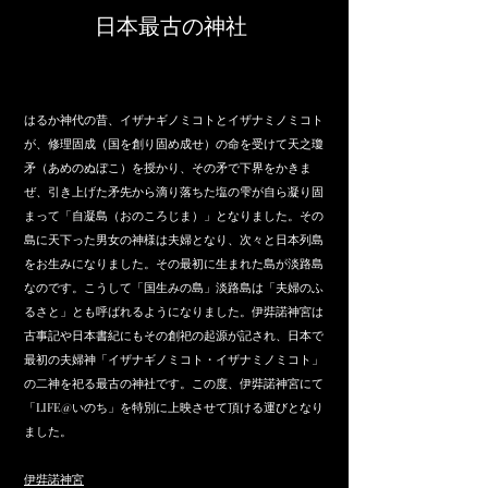
​日本最古の神社
はるか神代の昔、イザナギノミコトとイザナミノミコト
が、修理固成（国を創り固め成せ）の命を受けて天之瓊
矛（あめのぬぼこ）を授かり、その矛で下界をかきま
ぜ、引き上げた矛先から滴り落ちた塩の雫が自ら凝り固
まって「自凝島（おのころじま）」となりました。その
島に天下った男女の神様は夫婦となり、次々と日本列島
をお生みになりました。その最初に生まれた島が淡路島
なのです。こうして「国生みの島」淡路島は「夫婦のふ
るさと」とも呼ばれるようになりました。伊弉諾神宮は
古事記や日本書紀にもその創祀の起源が記され、日本で
最初の夫婦神「イザナギノミコト・イザナミノミコト」
の二神を祀る最古の神社です。この度、伊弉諾神宮にて
「LIFE@いのち」を特別に上映させて頂ける運びとなり
ました。
伊弉諾神宮