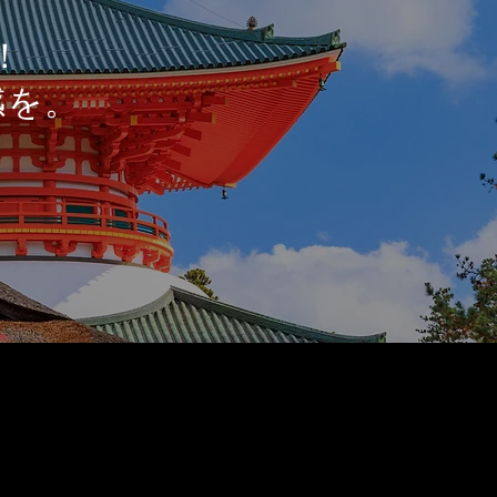
！
感を。