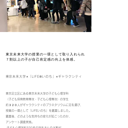
​東京未来大学の授業の一環として取り入れられ
​７割以上の子が自己肯定感の向上を体感。
​東京未来大学×「LIFE®︎いのち」×ギャラクシティ
東京足立区にある東京未来大学の子ども心理学科
（子ども保育教育専攻・子ども心理専攻）の
学生
約３２０人が
ギャラクシティのプラネタリウムに足を運び、
授業の一環として「LIFEいのち」を鑑賞しました。
鑑賞後、どのような気持ちの変化が起こったのか、
アンケート調査実施。
子ども心理学科320名の学生さんの７割が