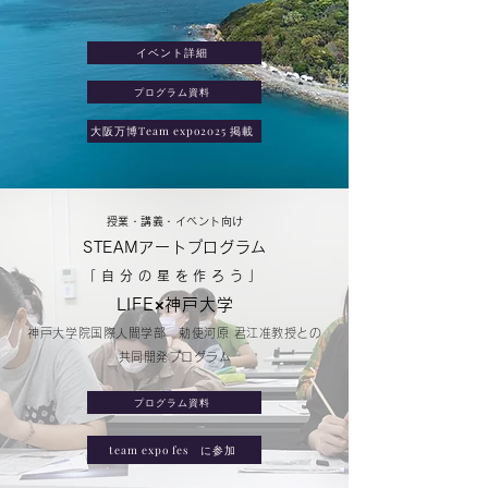
イベント詳細
プログラム資料
大阪万博Team expo2025 掲載
授業・講義・イベント向け
STEAMアートプログラム
「自分の星を作ろう」
LIFE×神戸大学
神戸大学院国際人間学部 勅使河原 君江准教授との
共同開発プログラム
プログラム資料
team expo fes に参加