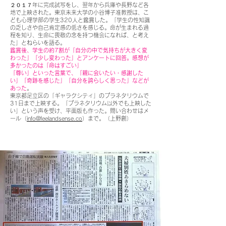
２０１７年に完成試写をし、翌年から兵庫や長野など各
地で上映された。東京未来大学の小谷博子准教授は、こ
ども心理学部の学生320人と鑑賞した。「学生の性知識
の乏しさや自己肯定感の低さを感じる。命が生まれる過
程を知り、生命に畏敬の念を持つ機会になれば、と考え
た」とねらいを語る。
鑑賞後、学生の約7割が「自分の中で気持ちが大きく変
わった」「少し変わった」とアンケートに回答。感想が
多かったのは「命はすごい」
「尊い」といった言葉で、「親に会いたい・感謝した
い」「奇跡を感じた」「自分を誇らしく思った」などが
あった
。
東京都足立区の「ギャラクシティ」のプラネタリウムで
31日まで上映する。「プラネタリウム以外でも上映した
い」という声を受け、平面版も作った。問い合わせはメ
ール（
info@feelandsense.co
）まで。（上野創）