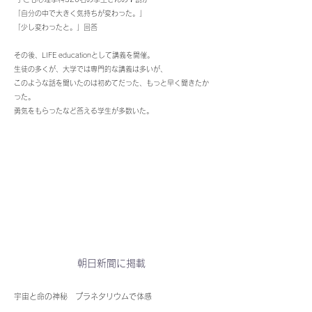
「自分の中で大きく気持ちが変わった。」
「少し変わったと。」回答
​その後、LIFE educationとして講義を開催。
生徒の多くが、大学では専門的な講義は多いが、
このような話を聞いたのは初めてだった、もっと早く聞きたか
った。
勇気をもらったなど答える学生が多数いた。
​朝日新聞に掲載
宇宙と命の神秘 プラネタリウムで体感