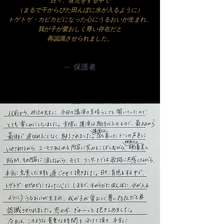
​日々、育児をする中で
（まるで干からびた田んぼに水が入るように）
トゲトゲ・カピカピになった心に
うるおいが生まれ、
我が子が愛おしく尊い存在だと
再認識させられました。​
— 保護者