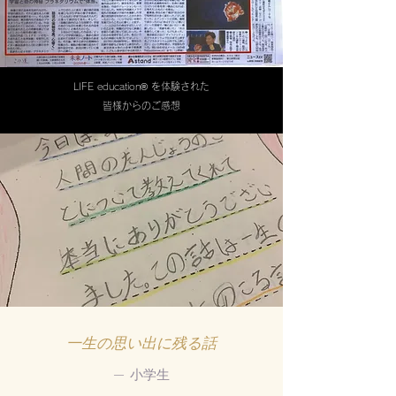
​LIFE education®︎ を体験された
皆様からのご感想
​一生の思い出に残る話
— 小学生