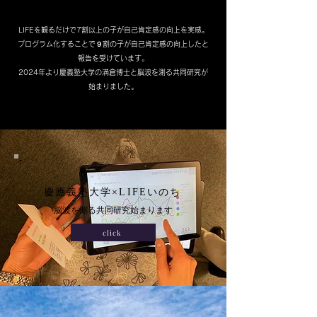
LIFEを観るだけで7割以上の子が自己肯定感の向上を実感。
プログラム化することで９割の子が自己肯定感の向上したと
報告を受けています。
2024年より慶義塾大学の満倉博士と脳波を測る共同研究が
始まりました。
​慶應義塾大学×LIFEいのち
​脳波を測る共同研究始まります
click