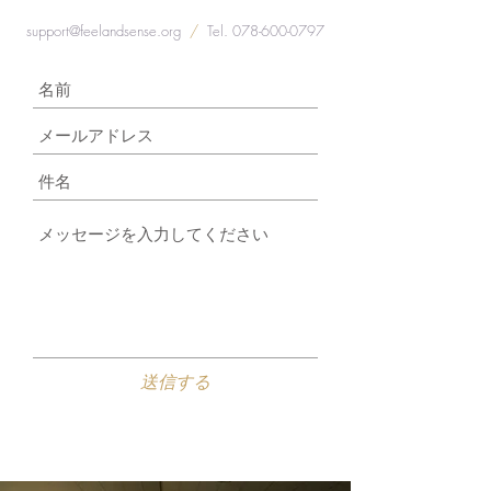
support@feelandsense.org
/
Tel.
078-600-0797
送信する