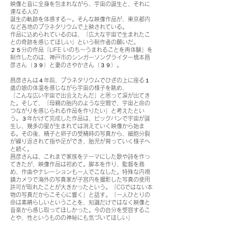
映像と音に全身を包まれながら、宇宙の誕生と、それに
連なる人の
誕生の軌跡を体感するー。そんな映像作品が、東京都内
など各地のプラネタリウムで上映されている。
作品に込められているのは、「広大な宇宙で生まれたこ
との奇跡を感じてほしい」という制作者の願いだ。
２５分の作品「LIFE いのち～うまれることを再体験」を
制作したのは、神戸市のシンガーソングライター橋本昌
彦さん（３９）と妻のさやかさん（３９）。
昌彦さんは４年前、プラネタリウムでひざの上に座る１
歳の娘の体温を感じながら宇宙の様子を眺め、
「こんな広い宇宙で出会えたんだ」と思って涙が出てき
た。そして、「母親の胎内のような空間で、宇宙と命の
つながりを感じられる作品を作りたい」と考えたとい
う。３年かけて完成した作品は、ビックバンで宇宙が誕
生し、幾多の星が生まれては消えていく映像から始ま
る。その後、精子と卵子の受精時の写真から、細胞分裂
が繰り返されて指や足ができ、胎児が育っていく様子へ
と続く。
昌彦さんは、これまで家族をテーマにした歌や詩を作っ
てきたが、映像作品は初めて。脚本を作り、監督を務
め、作曲やナレーションも一人でこなした。特殊な内視
鏡カメラで海外の写真家が子宮内を撮影した写真の使用
許可が取れたことが大きかったという。「CGではない本
物の写真だからこそ心に響く」と話す。「一人ひとりの
命は素晴らしいということを、知識だけではなく映像と
音楽から感じ取ってほしかった。今の自分を受容するこ
とや、性というものの神秘にも気づいてほしい」