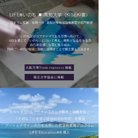
LIFE®︎いのち ✖︎ 高知大学〈KISEKI展〉
プログラム実施 吉岡一洋
/ 高知大学地域協働教育学部門教授
「いのち」がコアテーマである万博へ向けて、
ARTを通じて「いのち」について考え、根幹となる生きる力
〈自己肯定感〉を育む取り組み。
同時に、ARTが地域に貢献し循環すことで郷土愛も育みます。
大阪万博Team expo2025 掲載
国立大学協会に掲載
九州大学SDGsデザインユニット長井上滋樹教授と
「大切なことを学ぶ地球MIRAI学校」を開設
アートとデザインの力を活用した創造性教育プログラム
LIFE Education®︎を導入​