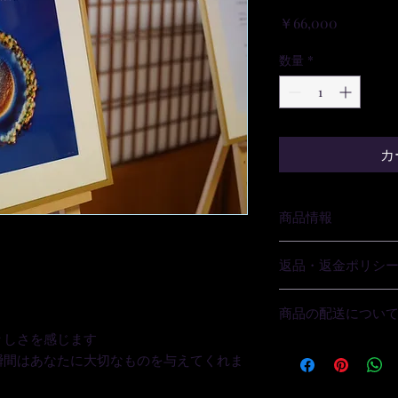
価
￥66,000
格
数量
*
カ
商品情報
商品の詳細を入力し
返品・返金ポリシ
明に加え、商品の特
しましょう。
返品・返金規約を入
商品の配送につい
だけなかった場合の
ましょう。規約の内
々しさを感じます
配送地域、料金、所
頼を獲得し、安心し
瞬間はあなたに大切なものを与えてくれま
する情報を入力して
とで、お客様の信頼