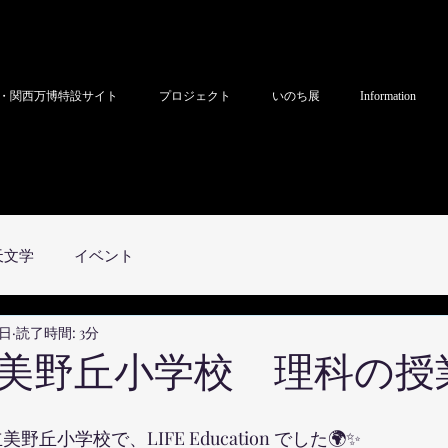
・関西万博特設サイト
プロジェクト
いのち展
Information
天文学
イベント
7日
読了時間: 3分
美野丘小学校 理科の授
野丘小学校で、LIFE Education でした🌍✨