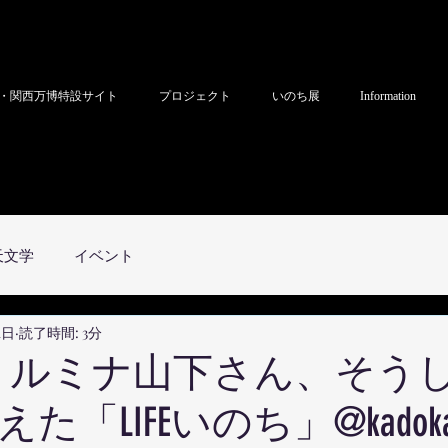
・関西万博特設サイト
プロジェクト
いのち展
Information
天文学
イベント
1日
読了時間: 3分
0日 ルミナ山下さん、そう
「LIFEいのち」@kadoka