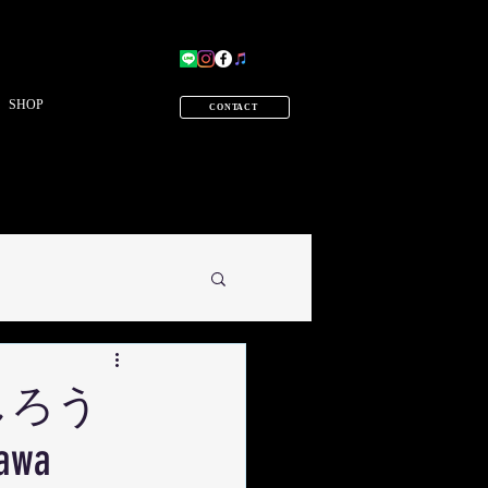
SHOP
CONTACT
しろう
wa