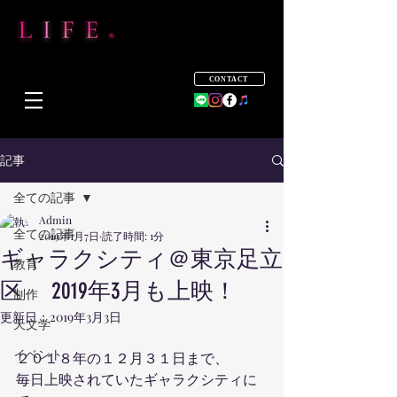
CONTACT
記事
全ての記事
Admin
全ての記事
2019年1月7日
読了時間: 1分
ギャラクシティ＠東京足立
教育
区 2019年3月も上映！
制作
更新日：
2019年3月3日
天文学
イベント
２０１８年の１２月３１日まで、
毎日上映されていたギャラクシティに