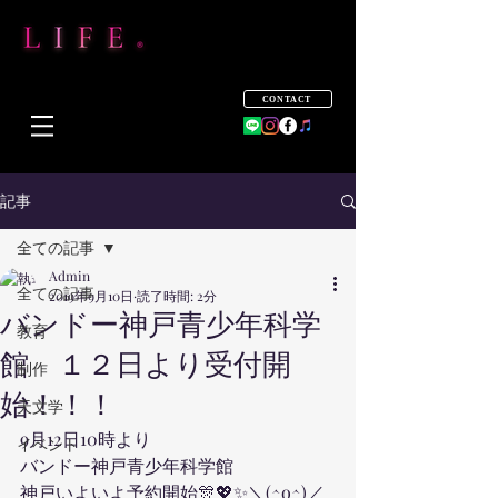
CONTACT
記事
全ての記事
Admin
全ての記事
2019年9月10日
読了時間: 2分
バンドー神戸青少年科学
教育
館 １２日より受付開
制作
始！！！
天文学
9月12日10時より
イベント
バンドー神戸青少年科学館
神戸いよいよ予約開始🎊💖✨＼(^o^)／