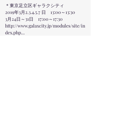
＊東京足立区ギャラクシティ
2019年3月2.3.4.5.7 日　13:00～13:30  
3月24日～31日　17:00～17:30
http://www.galaxcity.jp/modules/site/in
dex.php…
＊姫路科学館 
20名様以上の団体枠にて上映中。
3月18日12時45分から 
http://www.city.himeji.hyogo.jp/atom/p
lanet/index.html
LIFEいのち うまれることを再体験！公
式HP
https://www.life-planetarium.com