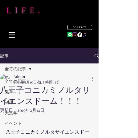
CONTACT
記事
全ての記事
Admin
全ての記事
2019年2月10日
読了時間: 2分
八王子コニカミノルタサ
教育
イエンスドーム！！！
制作
更新日：
2019年2月14日
天文学
イベント
八王子コニカミノルタサイエンスドー