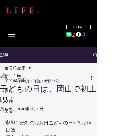
CONTACT
記事
全ての記事
Admin
全ての記事
2019年4月12日
読了時間: 2分
子どもの日は、岡山で初上
教育
映！
制作
更新日：
2019年4月21日
天文学
イベント
令和　最初の5月5日こどもの日✨と5月6
日は