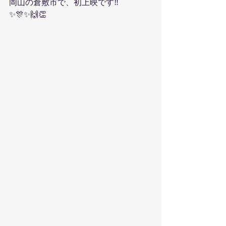
岡山の倉敷市で、初上映です‼️
✨🎊✨🙌👏