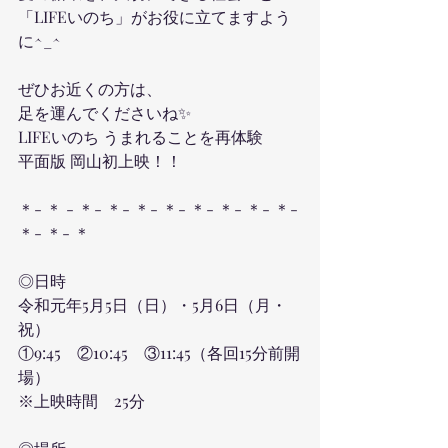
「LIFEいのち」がお役に立てますよう
に^_^
ぜひお近くの方は、
足を運んでくださいね✨
LIFEいのち うまれることを再体験
平面版 岡山初上映！！
＊- ＊ - ＊- ＊- ＊- ＊- ＊- ＊- ＊- ＊- 
＊- ＊- ＊
◎日時
令和元年5月5日（日）・5月6日（月・
祝）
①9:45　②10:45　③11:45（各回15分前開
場） 
※上映時間　25分