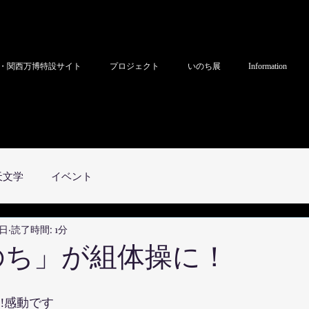
・関西万博特設サイト
プロジェクト
いのち展
Information
天文学
イベント
5日
読了時間: 1分
いのち」が組体操に！
️感動です