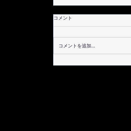
コメント
コメントを追加…
2025年9月27日 大阪関西万博
EXPOホール「シャインハッ
ト」