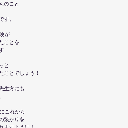
んのこと
です。
上映が
たことを
す
っと
たことでしょう！
先生方にも
。
更にこれから
の繋がりを
れますように！