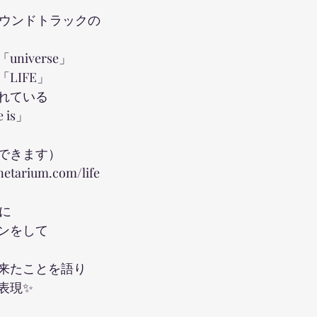
サウンドトラックの
niverse」
LIFE」
れている
e is」
できます）
netarium.com/life
クに
ンをして
来たことを語り
表現✨